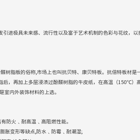
发引进极具未来感、流行性以及富于艺术机制的色彩与花纹，以
in board)是酚醛树脂板的俗称,市场上也叫抗贝特、康贝特板。抗
后，再加上多层浸渍过酚醛树脂的牛皮纸，在高温（150℃）高压
择，是室内外装饰材料的上选。
具有防火﹑耐高温﹑高阻燃性能。
膨胀变形等缺点,防水﹑防霉﹑耐潮湿;