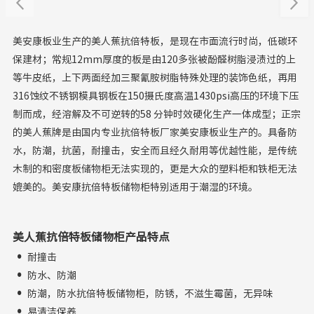
美安康板业生产的美人蕉抗倍特板，是现在市面流行时尚，低碳环
保建材；常规12mm厚度的板是由120多张被酚醛树脂浸渍过的上
等牛皮纸，上下两面经加三聚氰胺树脂特殊处理的装饰色纸，再用
316蚀纹不锈钢模具钢板在150摄氏度高温1430psi高压的环境下压
制而成，经溶解及不可逆转的58 分钟时效硬化生产一体成型；正宗
的美人蕉牌是由国内专业抗倍特板厂家美安康板业生产的。具备防
水，防潮，抗菌，耐撞击，安全而且经久耐用等优越性能，是传统
木制的和密度板储物柜无法实现的，更是大众的塑料柜和铁柜无法
媲美的。美安康抗倍特板储物柜特别适用于潮湿的环境。
美人蕉抗倍特板储物柜产品特点
·
耐撞击
·
防水、防潮
·
防潮，防水抗倍特板储物柜，防锈，不滋生霉菌，无异味
·
易清洁保养